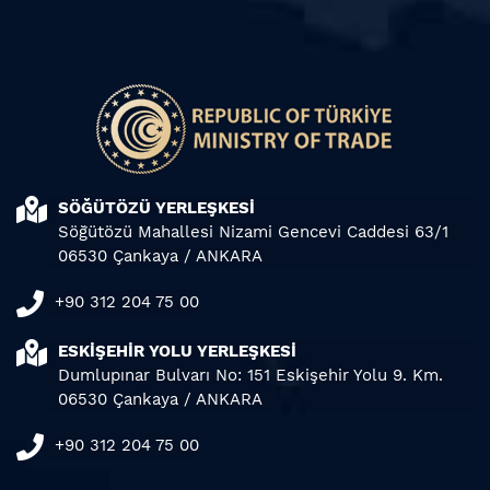
SÖĞÜTÖZÜ YERLEŞKESİ
Söğütözü Mahallesi Nizami Gencevi Caddesi 63/1
06530 Çankaya / ANKARA
+90 312 204 75 00
ESKİŞEHİR YOLU YERLEŞKESİ
Dumlupınar Bulvarı No: 151 Eskişehir Yolu 9. Km.
06530 Çankaya / ANKARA
+90 312 204 75 00