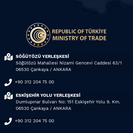
SÖĞÜTÖZÜ YERLEŞKESİ
Söğütözü Mahallesi Nizami Gencevi Caddesi 63/1
06530 Çankaya / ANKARA
+90 312 204 75 00
ESKİŞEHİR YOLU YERLEŞKESİ
Dumlupınar Bulvarı No: 151 Eskişehir Yolu 9. Km.
06530 Çankaya / ANKARA
+90 312 204 75 00